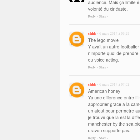
audience. Mais ça limite é
volonté du cinéaste.
Reply
Share ›
•
shhh
6 mars 2017 à 06:29
•
The lego movie
Y avait un autre footballer 
nimporte quoi de prendre d
du voice acting.
Reply
Share ›
•
shhh
6 mars 2017 à 07:02
•
American honey
Ya une difference entre film
approprier grace a la came
un atout pour permetre au
je trouve que la est la di
manchester by the sea,bie
draven supporte pas.
Reply
Share ›
•