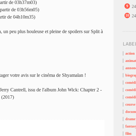
artir de 03h37m03)
9
24
 partir de 03h56m05)
10
24
artir de 04h10m35)
 un peu plus houleuse et pleine de spoilers sur Split à
LABE
action
animat
annon
rtager votre avis sur le cinéma de Shyamalan !
biogra
coméd
erry Cantrell, issu de l'album John Wick: Chapter 2 -
comédi
 (2017)
comédi
course
docume
drame
fantas
film