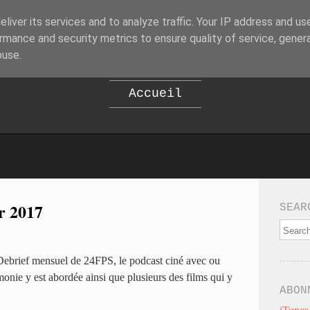
liver its services and to analyze traffic. Your IP address and us
B
EPOD
rmance and security metrics to ensure quality of service, gene
buse.
Accueil
r 2017
SEAR
 Debrief mensuel de 24FPS, le podcast ciné avec ou
onie y est abordée ainsi que plusieurs des films qui y
ABON