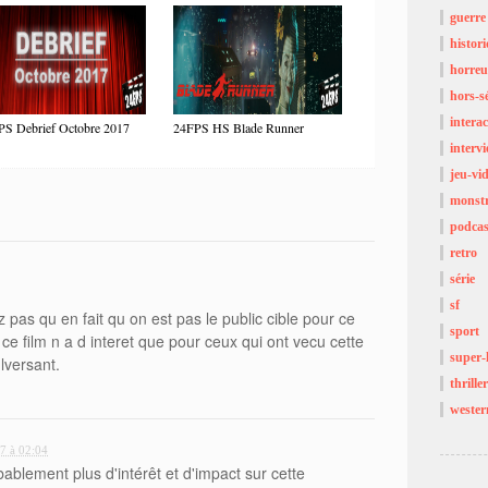
guerre
histor
horreu
hors-sé
interac
PS Debrief Octobre 2017
24FPS HS Blade Runner
interv
jeu-vi
monst
podcas
retro
série
sf
pas qu en fait qu on est pas le public cible pour ce
sport
 ce film n a d interet que pour ceux qui ont vecu cette
super-
versant.
thriller
wester
7 à 02:04
ablement plus d'intérêt et d'impact sur cette