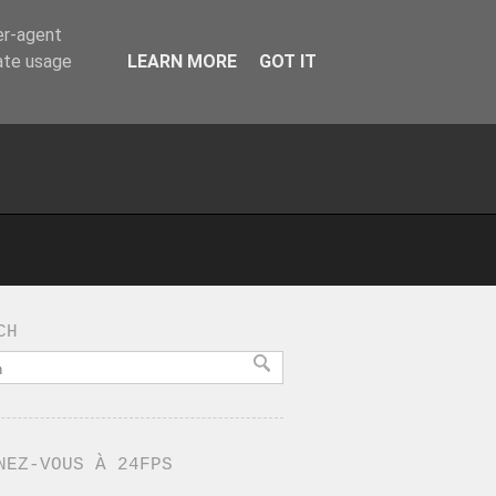
er-agent
rate usage
LEARN MORE
GOT IT
CH
NEZ-VOUS À 24FPS