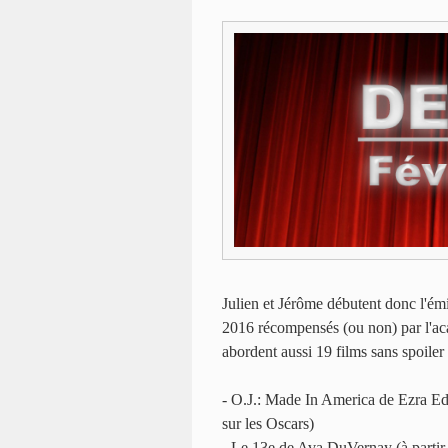
Julien et Jérôme débutent donc l'émis
2016 récompensés (ou non) par l'ac
abordent aussi 19 films sans spoiler d
- O.J.: Made In America de Ezra Ed
sur les Oscars)
- Le 13e de Ava DuVernay (à partir 