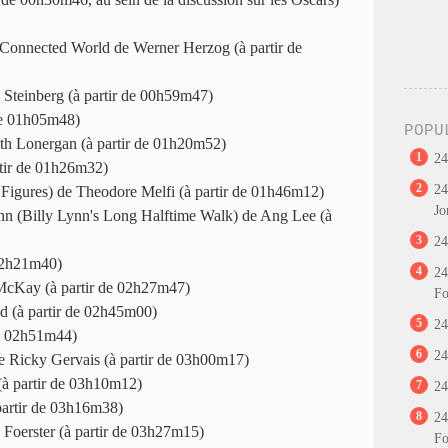
Connected World de Werner Herzog (à partir de
 Steinberg (à partir de 00h59m47)
 de 01h05m48)
POPU
h Lonergan (à partir de 01h20m52)
1
24
rtir de 01h26m32)
2
24
Figures) de Theodore Melfi (à partir de 01h46m12)
Jo
nn (Billy Lynn's Long Halftime Walk) de Ang Lee (à
3
24
 02h21m40)
4
24
McKay (à partir de 02h27m47)
Fo
 (à partir de 02h45m00)
5
24
de 02h51m44)
6
24
e Ricky Gervais (à partir de 03h00m17)
(à partir de 03h10m12)
7
24
partir de 03h16m38)
8
24
Foerster (à partir de 03h27m15)
Fo