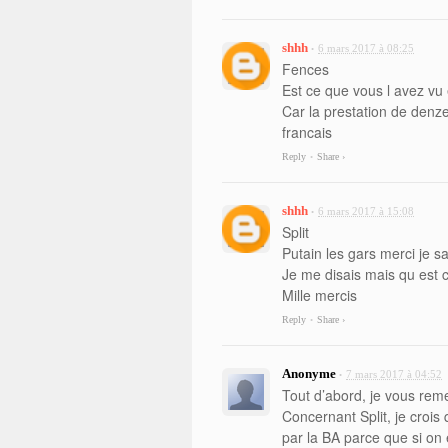
shhh
6 mars 2017 à 08:25
•
Fences
Est ce que vous l avez vu
Car la prestation de denze
francais
Reply
Share ›
•
shhh
6 mars 2017 à 15:08
•
Split
Putain les gars merci je sa
Je me disais mais qu est c
Mille mercis
Reply
Share ›
•
Anonyme
7 mars 2017 à 04:52
•
Tout d’abord, je vous rem
Concernant Split, je crois q
par la BA parce que si on