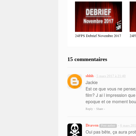
24FPS Debrief Novembre 2017
24F
15 commentaires
shhh
5 mars 2017 à 21:40
•
Jackie
Est ce que vous ne pensez 
film? J ai l impression que
epoque et ce moment boul
Reply
Share ›
•
Draven
6 mars 201
Post author
•
Oui pas bête, ça aura prob