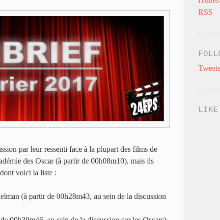
iTunes
RSS
FOLL
Tweets
LIKE
sion par leur ressenti face à la plupart des films de
adémie des Oscar (à partir de 00h08m10), mais ils
ont voici la liste :
elman (à partir de 00h28m43, au sein de la discussion
de 00h30m46, au sein de la discussion sur les Oscars)