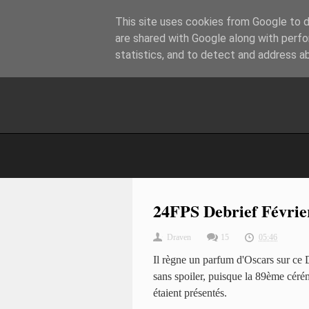
This site uses cookies from Google to de
are shared with Google along with perfo
statistics, and to detect and address a
24FPS Debrief Févrie
Draven
15
05:46
Il règne un parfum d'Oscars sur ce
sans spoiler, puisque la 89ème cérém
étaient présentés.