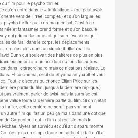
du film pour le psycho-thriller.
ie qu’on entre dans le « fantastique » (qui peut avoir
oriente vers de l’irréel complet.) et qu’on largue les
 psycho thriller ou le drama médical. C’est à ce
ssinée et fantasmée prend forme et qu’on bascule
voy qui grimpe les murs et qui se relève alors qu’il
alles de fusil dans le corps, les déplacements
tc… on n’est plus dans un simple thriller réaliste.
vid Dunn qui soulevait des haltères de plus en plus
miraculeusement » à un accident où tous les autres
st dans l’extraordinaire mais ce n’est pas réaliste. Le
ctions. Et ce cinéma, celui de Shyamalan y croit et veut
nce. Tout le discours qu’énonce Elijah Price sur les
ernière partie du film, jusqu’à la dernière réplique.)
ut pas vraiment parler de twist mais la surprise est
cène valide toute la dernière partie du film. Si on n’était
o thriller, cette dernière ne serait pas vraiment
 un autre film qui fait un peu ça mais dans une optique
en de Carpenter. Tout le film est réaliste mais la
e Michael Myers ait survécu et qu’il ait disparu montre
e n’est plus un simple tueur en série et le fait qu’il ait