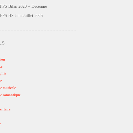
FPS Bilan 2020 + Décennie
FPS HS Juin-Juillet 2025
LS
ion
ce
phie
ie
e musicale
e romantique
ntaire
y