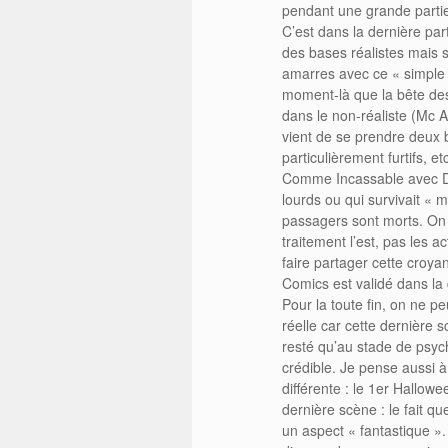
pendant une grande partie 
C’est dans la dernière part
des bases réalistes mais s’
amarres avec ce « simple »
moment-là que la bête de
dans le non-réaliste (Mc A
vient de se prendre deux b
particulièrement furtifs, e
Comme Incassable avec Da
lourds ou qui survivait « 
passagers sont morts. On e
traitement l’est, pas les a
faire partager cette croya
Comics est validé dans la d
Pour la toute fin, on ne pe
réelle car cette dernière s
resté qu’au stade de psych
crédible. Je pense aussi à
différente : le 1er Hallowe
dernière scène : le fait qu
un aspect « fantastique ». C