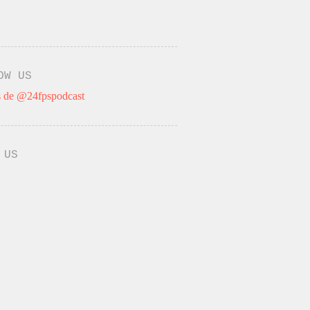
OW US
 de @24fpspodcast
 US