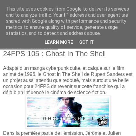
This site uses cookies from Google to deliver its services
Bepod
and to analyze traffic. Your IP address and user-agent are
shared with Google along with performance and security
metrics to ensure quality of service, generate usage
statistics, and to detect and address abuse.
▼
LEARN MORE
GOT IT
vendredi 7 avril 2017
24FPS 105 : Ghost In The Shell
Adapté d'un manga cyberpunk culte, et calqué sur le film
animé de 1995, le Ghost In The Shell de Rupert Sanders est
un projet aussi attendu que redouté, mais surtout une belle
occasion pour 24FPS de revenir sur cette franchise qui a
déjà bien influencé le cinéma de science-fiction.
Dans la première partie de l'émission, Jérôme et Julien