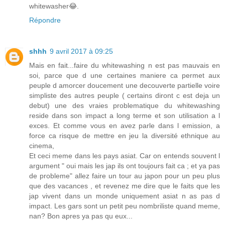
whitewasher😂.
Répondre
shhh
9 avril 2017 à 09:25
Mais en fait...faire du whitewashing n est pas mauvais en
soi, parce que d une certaines maniere ca permet aux
peuple d amorcer doucement une decouverte partielle voire
simpliste des autres peuple ( certains diront c est deja un
debut) une des vraies problematique du whitewashing
reside dans son impact a long terme et son utilisation a l
exces. Et comme vous en avez parle dans l emission, a
force ca risque de mettre en jeu la diversité ethnique au
cinema,
Et ceci meme dans les pays asiat. Car on entends souvent l
argument " oui mais les jap ils ont toujours fait ca ; et ya pas
de probleme" allez faire un tour au japon pour un peu plus
que des vacances , et revenez me dire que le faits que les
jap vivent dans un monde uniquement asiat n as pas d
impact. Les gars sont un petit peu nombriliste quand meme,
nan? Bon apres ya pas qu eux...