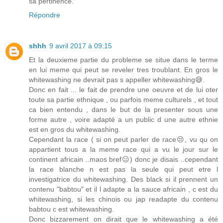
sa pertinence.
Répondre
shhh
9 avril 2017 à 09:15
Et la deuxieme partie du probleme se situe dans le terme
en lui meme qui peut se reveler tres troublant. En gros le
whitewashing ne devrait pas s appeller whitewashing😅.
Donc en fait ... le fait de prendre une oeuvre et de lui oter
toute sa partie ethnique , ou parfois meme culturels , et tout
ca bien entendu , dans le but de la presenter sous une
forme autre , voire adapté a un public d une autre ethnie
est en gros du whitewashing.
Cependant la race ( si on peut parler de race😒, vu qu on
appartient tous a la meme race qui a vu le jour sur le
continent africain ..maos bref😑) donc je disais ..cependant
la race blanche n est pas la seule qui peut etre l
investigatrice du whitewashing. Des black si il prennent un
contenu "babtou" et il l adapte a la sauce africain , c est du
whitewashing, si les chinois ou jap readapte du contenu
babtou c est whitewashing.
Donc bizzarement on dirait que le whitewashing a été