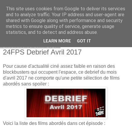
This site uses cookies from Google to deliver its services
Bepod
and to analyze traffic. Your IP address and user-agent are
shared with Google along with performance and security
metrics to ensure quality of service, generate usage
statistics, and to detect and address abuse.
▼
LEARN MORE
GOT IT
dimanche 30 avril 2017
24FPS Debrief Avril 2017
Pour cause d'actualité ciné assez faible en raison des
blockbusters qui occupent l'espace, ce debrief du mois
d'avril 2017 ne comporte qu'une petite sélection de films
abordés sans spoiler :
Voici la liste des films abordés dans cet épisode :